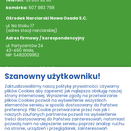
komórka:
607 983 768
Ośrodek Narciarski Nowa Osada S.C.
ul. Na Stoku 17
(adres stacji narciarskiej)
Adres firmowy / korespondencyjny
ul. Partyzantów 24
43-460 Wisła,
NIP: 5482009952
Realizacja strony:
norddigital.com
Szanowny użytkowniku!
Mapa serwisu
Zaktualizowaliśmy naszą politykę prywatności. Używamy
plików Cookies aby zapewnić jak najlepsza obsługę naszej
strony internetowej. Wyrażenie zgody na przetwarzanie
O stacji
Godziny otwarcia
plików Cookies pozwoli na wyświetlenie wszystkich
elementów serwisu w sposób dostosowany do Państwa
Trasy i warunki
Cennik – lato
preferencji. Pliki Cookie przetwarzane przez nas jak i
naszych zaufanych partnerów pozwoli na wyświetlenie
Aktualności
Karnety NOWA OSADA
treści dostosowanej do Państwa zainteresowań, natomiast
Szkoły narciarskie
Kamery
pozwolą nam na ulepszenie serwisu poprzez analizę: ruchu
na stronie, urządzeń i przeglądarek, zainteresowań
Wypożyczalnie i serwis
Karnety WisPass