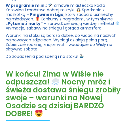
W programie m.in.:
Zimowe miasteczko Radia
Katowice i mnóstwo dobrej muzyki.
Spotkanie z
maskotką –
Pingwinem Ligo
, który zadba o uśmiechy
najmłodszych.
Konkursy z nagrodami, w tym słynne
„Pytania z narty”
– sprawdźcie swoją wiedzę i refleks!
Animacje, zabawy na śniegu i gorąca atmosfera.
Warunki na stoku są bardzo dobre, co widać na naszych
najnowszych zdjęciach. Wyciągi działają pełną parą.
Zabierzcie rodzinę, znajomych i wpadajcie do Wisły na
aktywną sobotę!
Do zobaczenia pod sceną i na stoku!
W końcu! Zima w Wiśle nie
odpuszcza!
Nocny mróz i
świeża dostawa śniegu zrobiły
swoje – warunki na Nowej
Osadzie są dzisiaj BARDZO
DOBRE!