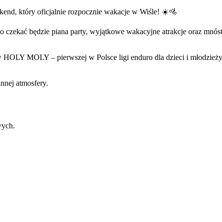
nd, który oficjalnie rozpocznie wakacje w Wiśle! ☀️🚵
o czekać będzie piana party, wyjątkowe wakacyjne atrakcje oraz mnós
w HOLY MOLY – pierwszej w Polsce ligi enduro dla dzieci i młodzieży
nnej atmosfery.
wych.