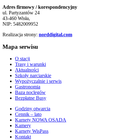
Adres firmowy / korespondencyjny
ul. Partyzantów 24
43-460 Wisła,
NIP: 5482009952
Realizacja strony:
norddigital.com
Mapa serwisu
O stacji
Trasy i warunki
Aktualności
Szkoły narciarskie
Wypożyczalnie i serwis
Gastronomia
Baza noclegów
Bezpłatne Busy
Godziny otwarcia
Cennik – lato
Karnety NOWA OSADA
Kamery
Karnety WisPass
Kontakt