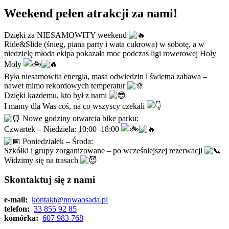
Weekend pełen atrakcji za nami!
Dzięki za NIESAMOWITY weekend
Ride&Slide (śnieg, piana party i wata cukrowa) w sobotę, a w
niedzielę młoda ekipa pokazała moc podczas ligi rowerowej Holy
Moly
Była niesamowita energia, masa odwiedzin i świetna zabawa –
nawet mimo rekordowych temperatur
Dzięki każdemu, kto był z nami
I mamy dla Was coś, na co wszyscy czekali
Nowe godziny otwarcia bike parku:
Czwartek – Niedziela: 10:00–18:00
Poniedziałek – Środa:
Szkółki i grupy zorganizowane – po wcześniejszej rezerwacji
Widzimy się na trasach
Skontaktuj się z nami
e-mail:
kontakt@nowaosada.pl
telefon:
33 855 92 85
komórka:
607 983 768