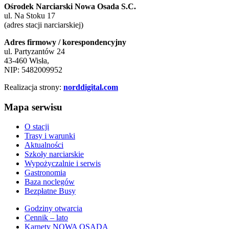
Ośrodek Narciarski Nowa Osada S.C.
ul. Na Stoku 17
(adres stacji narciarskiej)
Adres firmowy / korespondencyjny
ul. Partyzantów 24
43-460 Wisła,
NIP: 5482009952
Realizacja strony:
norddigital.com
Mapa serwisu
O stacji
Trasy i warunki
Aktualności
Szkoły narciarskie
Wypożyczalnie i serwis
Gastronomia
Baza noclegów
Bezpłatne Busy
Godziny otwarcia
Cennik – lato
Karnety NOWA OSADA